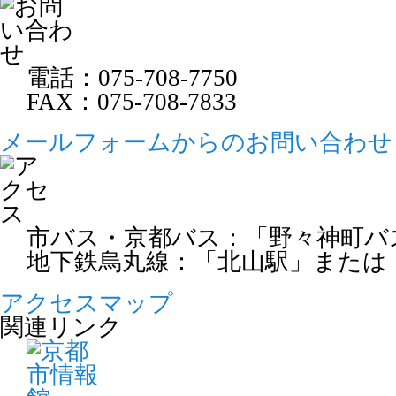
級講座（全7回）
ゆ
2026年03月21日
仕事に役立つ
2026年09月28日
無料法律相談
20
無料法律相談
2
電話：
075-708-7750
理 ②VLOO
た
2026年09月27日
親と子の交流会
FAX：075-708-7833
七五三撮影会 2026
20
2026年03月19日
セミナー 
ひ
メールフォームからのお問い合わせ
2026年09月26日
パソコン講習会
し
【土曜講座】第2回ワード・エクセル初
流・親権など
級講座（全７回）
20
簿
2026年09月19日
パソコン講習会
し
市バス・京都バス：「野々神町バ
【土曜講座】第2回ワード・エクセル初
2026年03月13日
夢を応援基
地下鉄烏丸線：「北山駅」または
級講座（全７回）
20
ゆ
度」のお知ら
アクセスマップ
2026年09月18日
お知らせ
ゆめあす養育費セミナー（離婚前の方向
20
関連リンク
経
け）
2026年03月11日
3月ママカ
た
2026年09月13日
お知らせ
20
ひとり親家庭のためのくらしとお金のセ