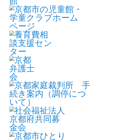
医
ミナー
20
2026年09月12日
パソコン講習会
ゆ
【土曜開催】第2回ワード・エクセル初
級講座（全７回）
20
事
2026年09月09日
mama＊café
ま
9月ママ・パパカフェ「親子の食育講座
20
～ “まごわやさしい” 献立を考えてみよ
簿
う～」
20
2026年09月07日
無料法律相談
ゆ
無料法律相談
20
2026年09月05日
パソコン講習会
m
【土曜開催】第2回はじめてパソコン講
開
座（全２回）
20
就
2026年08月29日
お知らせ
2026年度第2回パソコン講習会のおしら
印
せ