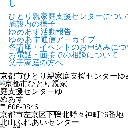
2
め
2026年10月11日
そう」
仕事に役立つセミナー
ひとり親家庭支援センターについ
日商簿記3級体験講座
20
施設内の様子
2
2026年04月24日
シンパパ同
ゆめあす活動報告
め
2026年10月10日
パソコン講習会
【土曜開催】第2回ワード・エクセル初
ゆめあす通信アーカイブ
20
級講座（全７回）
家庭限定】
各講座・イベントのお申込みにつ
VO
お電話・面接での相談について
2026年10月05日
無料法律相談
20
無料法律相談
父子家庭の方へ
2026年04月08日
2
4月ママカ
め
2026年10月04日
京都市ひとり親家庭支援センターゆ
仕事に役立つセミナー
かき」
20
簿記入門講座・日商簿記3級体験講座
2
め
2026年10月04日
2026年03月29日
おうちで楽
仕事に役立つセミナー
簿記入門講座
20
〒606-0846
「
京都市左京区下鴨北野々神町26番地
た
2026年10月03日
パソコン講習会
2026年03月28日
仕事に役立つ
北山ふれあいセンター
【土曜開催】第2回ワード・エクセル初
20