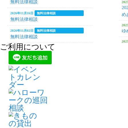
無料法律相談
20
2
ラぬり絵」～
2026年11月16日
無料法律相談
め
無料法律相談
20
2026年06月26日
ゆめあす養
ゆ
2026年11月02日
無料法律相談
無料法律相談
20
ご利用について
ゆ
2026年06月20日
①生成AI
2026年10月24日
パソコン講習会
【土曜開催】第2回ワード・エクセル初
20
級講座（全７回）
ゆ
ト解説講座
2026年10月19日
無料法律相談
20
無料法律相談
ゆ
2026年06月10日
6月ママカ
2026年10月18日
20
仕事に役立つセミナー
ゆ
日商簿記3級体験講座
2026年05月30日
ゆめあす養
20
ゆ
2026年10月17日
パソコン講習会
【土曜開催】第2回ワード・エクセル初
2026年05月20日
5月ママ・
20
級講座（全７回）