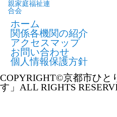
20
就
2026年08月29日
パソコン講習会
報
【土曜開催】第2回はじめてパソコン講
座（全２回）
ホーム
20
就
関係各機関の紹介
2026年08月17日
無料法律相談
講
無料法律相談
アクセスマップ
20
2026年08月09日
お知らせ
お問い合わせ
ゆ
お母さん・お父さんに知ってほしい 子
個人情報保護方針
どものカラダとココロ
20
第
2026年08月03日
無料法律相談
了
無料法律相談
COPYRIGHT©京都市
20
す」ALL RIGHTS RESERV
2026年07月27日
無料法律相談
2
無料法律相談
め
2026年07月19日
お知らせ
20
ねむりの健康講座
就
を
2026年07月08日
mama＊café