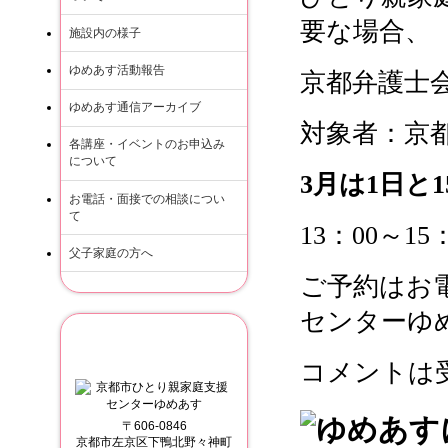
要な場合、
施設内の様子
ゆめあす活動報告
京都弁護士
ゆめあす通信アーカイブ
対象者：京
各講座・イベントのお申込み
について
3
月は1
日と1
お電話・面接での相談につい
て
13：00～
父子家庭の方へ
ご予約はお電
センターゆ
京都市ひとり親家庭支援
コメントは
〒606-0846
京都市左京区下鴨北野々神町