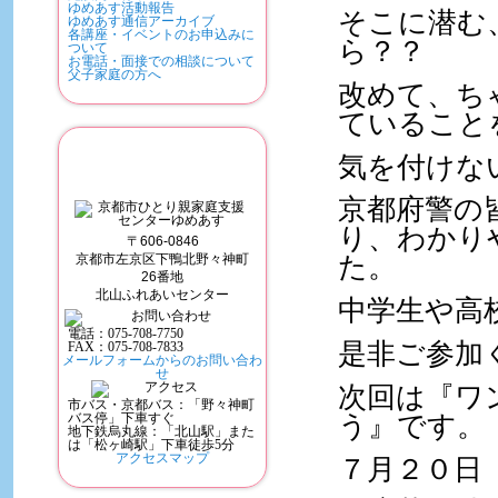
ゆめあす活動報告
そこに潜む
ゆめあす通信アーカイブ
各講座・イベントのお申込みに
ら？？
ついて
お電話・面接での相談について
父子家庭の方へ
改めて、ち
ていること
京都市ひとり親家庭支援センターゆめ
気を付けな
京都府警の
り、わかり
〒606-0846
た。
京都市左京区下鴨北野々神町
26番地
北山ふれあいセンター
中学生や高
電話：
075-708-7750
是非ご参加
FAX：075-708-7833
メールフォームからのお問い合わ
せ
次回は『ワ
市バス・京都バス：「野々神町
う』です。
バス停」下車すぐ
地下鉄烏丸線：「北山駅」また
は「松ヶ崎駅」下車徒歩5分
アクセスマップ
７月２０日