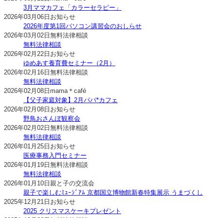
3月ママカフェ「カラーセラピー」
2026年03月06日
お知らせ
2026年度第1回パソコン講習会のおしらせ
2026年03月02日
無料法律相談
無料法律相談
2026年02月22日
お知らせ
ゆめあす養育費セミナー（2月）
2026年02月16日
無料法律相談
無料法律相談
2026年02月08日
mama＊café
【父子家庭対象】2月パパ*カフェ
2026年02月08日
お知らせ
野鳥おさんぽ観察会
2026年02月02日
無料法律相談
無料法律相談
2026年01月25日
お知らせ
医療事務入門セミナー
2026年01月19日
無料法律相談
無料法律相談
2026年01月10日
親と子の交流会
親子で楽しむﾐｭｰｼﾞｱﾑ 京都国立博物館新春特集展示 うまづくし
2025年12月21日
お知らせ
2025 クリスマスケーキプレゼント