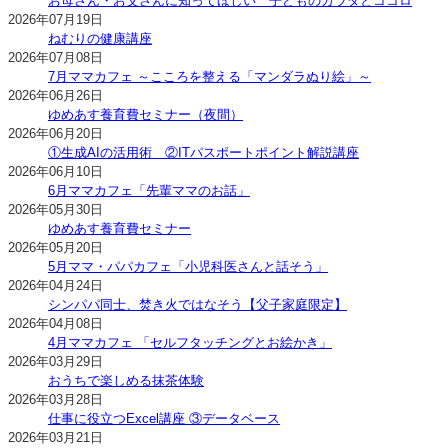
お母さん・お父さんに知ってほしい 子どものカラダとココロ
2026年07月19日
ねむりの健康講座
2026年07月08日
7月ママカフェ ～こころを整える「マンダラぬり絵」～
2026年06月26日
ゆめあす養育費セミナー（夜間）
2026年06月20日
①生成AIの活用術 ②ITパスポートポイント解説講座
2026年06月10日
6月ママカフェ「先輩ママのお話」
2026年05月30日
ゆめあす養育費セミナー
2026年05月20日
5月ママ・パパカフェ「小児科医さんと話そう」
2026年04月24日
シンパパ同士、焚き火ではなそう【父子家庭限定】
2026年04月08日
4月ママカフェ 「セルフタッチングとお絵かき」
2026年03月29日
おうちで楽しめる抹茶体験
2026年03月28日
仕事に役立つExcel講座 ③データベース
2026年03月21日