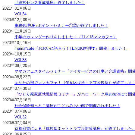
『経営センス養成講座』終了しました！
2021年01月06日
VOL34
2020年12月09日
事務処理UP↑ポイントセミナー①②が終了しました！
2020年11月19日
来年のカレンダー作りをしました！（11／18ママカフェ）
2020年10月16日
mama*cafe『おおいに語ろう！TENUKI料理❣』開催しました！
2020年10月15日
VOL33
2020年09月20日
ママカフェスタイルセミナー『デイサービスの仕事と介護資格』開
2020年08月22日
あなたの街でママカフェ！（伏見区役所・下京区役所）が終了しま
2020年07月30日
『ひとり親家庭就職情報セミナー』がハローワーク烏丸御池にて開
2020年07月16日
社会保険知っとこ講座がこどもみらい館で開催されました！
2020年07月06日
VOL32
2020年07月04日
京都府警による『体験型ネットトラブル対策講座』が終了しました
2020年06月25日