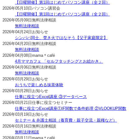
【日曜開催】第1回はじめてパソコン講座（全２回）
2026年05月10日
パソコン講習会
【日曜開催】第1回はじめてパソコン講座（全２回）
2026年05月09日
無料法律相談
無料法律相談
2026年04月24日
お知らせ
シンパパ同士、焚き火ではなそう【父子家庭限定】
2026年04月20日
無料法律相談
無料法律相談
2026年04月08日
mama＊café
4月ママカフェ 「セルフタッチングとお絵かき」
2026年04月06日
無料法律相談
無料法律相談
2026年03月29日
お知らせ
おうちで楽しめる抹茶体験
2026年03月28日
お知らせ
仕事に役立つExcel講座 ③データベース
2026年03月21日
仕事に役立つセミナー
仕事に役立つExcel講座①IF関数で条件処理 ②VLOOKUP関数
2026年03月19日
お知らせ
セミナー & 弁護士相談（養育費・親子交流・親権など）
2026年03月16日
無料法律相談
無料法律相談
2026年03月11日
mama＊café