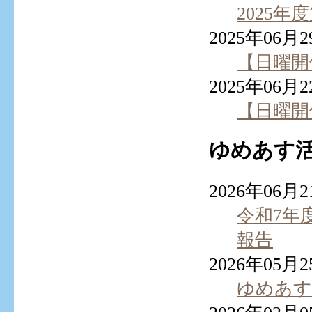
2025
2025年06月
【日曜開
2025年06月
【日曜開
ゆめあす
2026年06月
令和7年
報告
2026年05月
ゆめあす