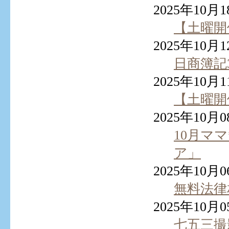
2025年10月
【土曜開
2025年10月
日商簿記
2025年10月
【土曜開
2025年10月
10月マ
ア」
2025年10月
無料法律
2025年10月
七五三撮影