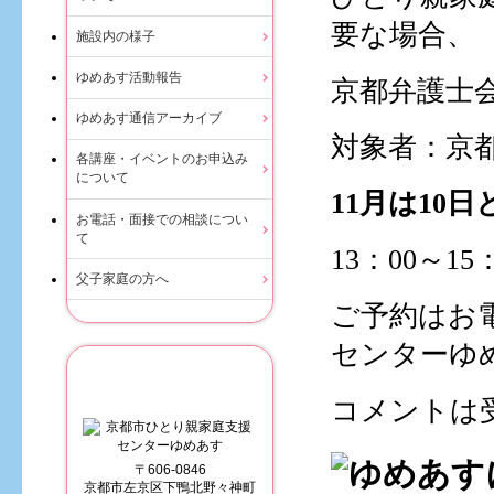
要な場合、
施設内の様子
ゆめあす活動報告
京都弁護士
ゆめあす通信アーカイブ
対象者：京
各講座・イベントのお申込み
について
11月は10日
お電話・面接での相談につい
て
13：00～
父子家庭の方へ
ご予約はお電
センターゆ
京都市ひとり親家庭支援
コメントは
〒606-0846
京都市左京区下鴨北野々神町