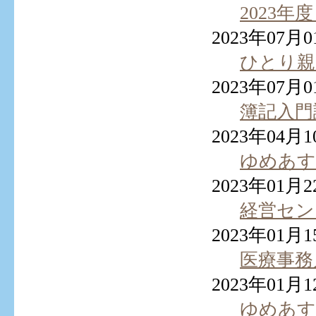
2023
2023年07月
ひとり親
2023年07月
簿記入門
2023年04月
ゆめあす
2023年01月
経営セン
2023年01月
医療事務
2023年01月
ゆめあす