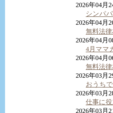
2026年04月
シンパパ
2026年04月
無料法律
2026年04月
4月ママ
2026年04月
無料法律
2026年03月
おうちで
2026年03月
仕事に役
2026年03月