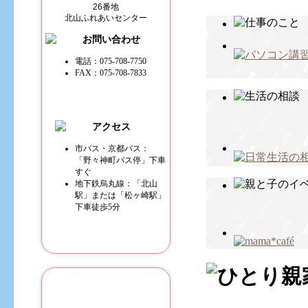
26番地
北山ふれあいセンター
電話：
075-708-7750
FAX：075-708-7833
市バス・京都バス：
「野々神町バス停」下車
すぐ
地下鉄烏丸線：「北山
駅」または「松ヶ崎駅」
下車徒歩5分
関連リンク