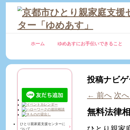
ホーム
ゆめあすにお手伝いできること
ご利用について
投稿ナビゲ
←
前へ
次
無料法律
ひとり親家庭支援センターに
ひとり親家
ついて