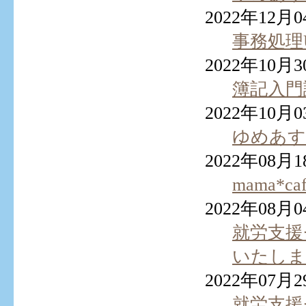
2022年12月
事務処理
2022年10月
簿記入門
2022年10月
ゆめあす
2022年08月
mama
2022年08月
就労支援
いたしま
2022年07月
就労支援