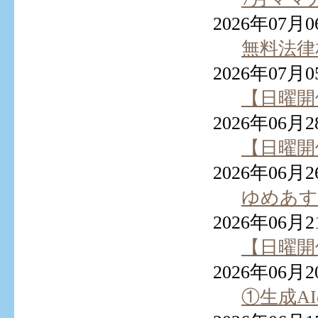
2026年07月
無料法律
2026年07月
【日曜開
2026年06月
【日曜開
2026年06月
ゆめあす
2026年06月
【日曜開
2026年06月
①生成A