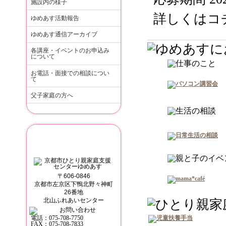
施設内の様子
詳しくはコ
ゆめあす活動報告
ゆめあす通信アーカイブ
各講座・イベントのお申込み
について
お電話・面接での相談につい
て
父子家庭の方へ
京都市ひとり親家庭支援センターゆめ
〒606-0846
京都市左京区下鴨北野々神町
26番地
北山ふれあいセンター
電話：
075-708-7750
FAX：075-708-7833