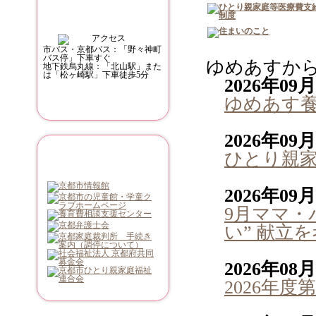
市バス・京都バス：「野々神町
バス停」下車すぐ
ゆめあすか
地下鉄烏丸線：「北山駅」また
は「松ヶ崎駅」下車徒歩5分
2026年09
ゆめあす
2026年09
関連リンク
ひとり親
2026年09
9月ママ・
い” 献立
2026年08
2026年