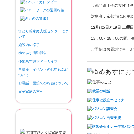
京都弁護士会の女性弁護
対象者：京都市にお住ま
12
月は5
日と19日 土曜
ひとり親家庭支援センターにつ
いて
13：00～15：00の間
施設内の様子
ご予約はお電話で⇒ 07
ゆめあす活動報告
ゆめあす通信アーカイブ
各講座・イベントのお申込みに
ついて
お電話・面接での相談について
父子家庭の方へ
京都市ひとり親家庭