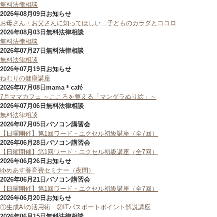
無料法律相談
2026年08月09日
お知らせ
お母さん・お父さんに知ってほしい 子どものカラダとココロ
2026年08月03日
無料法律相談
無料法律相談
2026年07月27日
無料法律相談
無料法律相談
2026年07月19日
お知らせ
ねむりの健康講座
2026年07月08日
mama＊café
7月ママカフェ ～こころを整える「マンダラぬり絵」～
2026年07月06日
無料法律相談
無料法律相談
2026年07月05日
パソコン講習会
【日曜開催】第1回ワード・エクセル初級講座（全7回）
2026年06月28日
パソコン講習会
【日曜開催】第1回ワード・エクセル初級講座（全7回）
2026年06月26日
お知らせ
ゆめあす養育費セミナー（夜間）
2026年06月21日
パソコン講習会
【日曜開催】第1回ワード・エクセル初級講座（全7回）
2026年06月20日
お知らせ
①生成AIの活用術 ②ITパスポートポイント解説講座
2026年06月15日
無料法律相談