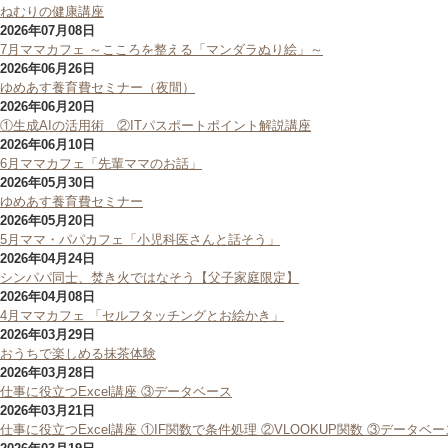
ねむりの健康講座
2026年07月08日
7月ママカフェ ～こころを整える「マンダラぬり絵」～
2026年06月26日
ゆめあす養育費セミナー（夜間）
2026年06月20日
①生成AIの活用術 ②ITパスポートポイント解説講座
2026年06月10日
6月ママカフェ「先輩ママのお話」
2026年05月30日
ゆめあす養育費セミナー
2026年05月20日
5月ママ・パパカフェ「小児科医さんと話そう」
2026年04月24日
シンパパ同士、焚き火ではなそう【父子家庭限定】
2026年04月08日
4月ママカフェ 「セルフタッチングとお絵かき」
2026年03月29日
おうちで楽しめる抹茶体験
2026年03月28日
仕事に役立つExcel講座 ③データベース
2026年03月21日
仕事に役立つExcel講座 ①IF関数で条件処理 ②VLOOKUP関数 ③データベー