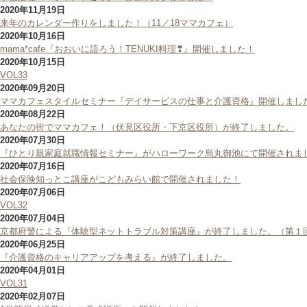
2020年11月19日
来年のカレンダー作りをしました！（11／18ママカフェ）
2020年10月16日
mama*cafe『おおいに語ろう！TENUKI料理❣』開催しました！
2020年10月15日
VOL33
2020年09月20日
ママカフェスタイルセミナー『デイサービスの仕事と介護資格』開催しまし
2020年08月22日
あなたの街でママカフェ！（伏見区役所・下京区役所）が終了しました。
2020年07月30日
『ひとり親家庭就職情報セミナー』がハローワーク烏丸御池にて開催されま
2020年07月16日
社会保険知っとこ講座がこどもみらい館で開催されました！
2020年07月06日
VOL32
2020年07月04日
京都府警による『体験型ネットトラブル対策講座』が終了しました。（第１
2020年06月25日
『介護資格のキャリアアップを考える』が終了しました。
2020年04月01日
VOL31
2020年02月07日