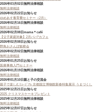
2026年03月02日
無料法律相談
無料法律相談
2026年02月22日
お知らせ
ゆめあす養育費セミナー（2月）
2026年02月16日
無料法律相談
無料法律相談
2026年02月08日
mama＊café
【父子家庭対象】2月パパ*カフェ
2026年02月08日
お知らせ
野鳥おさんぽ観察会
2026年02月02日
無料法律相談
無料法律相談
2026年01月25日
お知らせ
医療事務入門セミナー
2026年01月19日
無料法律相談
無料法律相談
2026年01月10日
親と子の交流会
親子で楽しむﾐｭｰｼﾞｱﾑ 京都国立博物館新春特集展示 うまづくし
2025年12月21日
お知らせ
2025 クリスマスケーキプレゼント
2025年12月20日
無料法律相談
無料法律相談
2025年12月07日
お知らせ