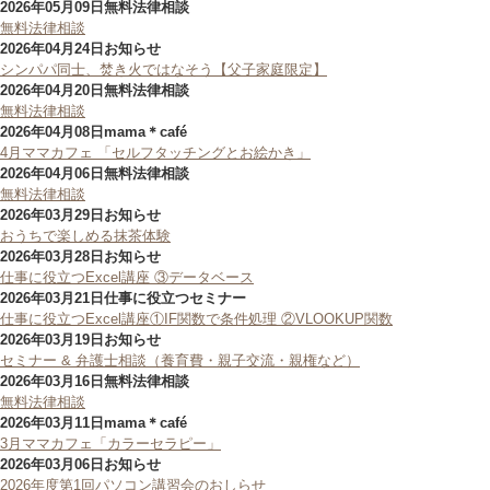
2026年05月09日
無料法律相談
無料法律相談
2026年04月24日
お知らせ
シンパパ同士、焚き火ではなそう【父子家庭限定】
2026年04月20日
無料法律相談
無料法律相談
2026年04月08日
mama＊café
4月ママカフェ 「セルフタッチングとお絵かき」
2026年04月06日
無料法律相談
無料法律相談
2026年03月29日
お知らせ
おうちで楽しめる抹茶体験
2026年03月28日
お知らせ
仕事に役立つExcel講座 ③データベース
2026年03月21日
仕事に役立つセミナー
仕事に役立つExcel講座①IF関数で条件処理 ②VLOOKUP関数
2026年03月19日
お知らせ
セミナー & 弁護士相談（養育費・親子交流・親権など）
2026年03月16日
無料法律相談
無料法律相談
2026年03月11日
mama＊café
3月ママカフェ「カラーセラピー」
2026年03月06日
お知らせ
2026年度第1回パソコン講習会のおしらせ