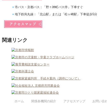
【土曜開催】第2回ワード・エクセル初級講座（全７回）
ゆめあ
市バス・京都バス：「野々神町バス停」下車すぐ
2026年09月09日
mama＊café
2022年
地下鉄烏丸線：「北山駅」または「松ヶ崎駅」下車徒歩5分
9月ママ・パパカフェ「親子の食育講座～ “まごわやさし
事務処
い” 献立を考えてみよう～」
2022年
簿記入
2026年09月07日
無料法律相談
無料法律相談
2022年
関連リンク
ゆめあ
2026年09月05日
パソコン講習会
【土曜開催】第2回はじめてパソコン講座（全２回）
2022年
mam
2026年08月29日
お知らせ
2026年度第2回パソコン講習会のおしらせ
2022年
就労支
2026年08月29日
パソコン講習会
いたし
【土曜開催】第2回はじめてパソコン講座（全２回）
2022年
就労支
2026年08月17日
無料法律相談
無料法律相談
催しま
2022年
2026年08月09日
お知らせ
就労支
お母さん・お父さんに知ってほしい 子どものカラダとコ
ホーム
関係各機関の紹介
アクセスマップ
お問い合
しまし
コロ