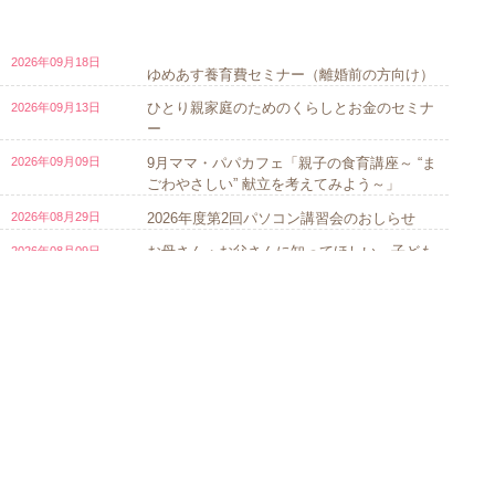
ゆめ
2026年09月18日
ゆめあす養育費セミナー（離婚前の方向け）
ひとり親家庭のためのくらしとお金のセミナ
2026年09月13日
ー
9月ママ・パパカフェ「親子の食育講座～ “ま
2026年09月09日
ごわやさしい” 献立を考えてみよう～」
2026年度第2回パソコン講習会のおしらせ
2026年08月29日
お母さん・お父さんに知ってほしい 子ども
2026年08月09日
のカラダとココロ
ねむりの健康講座
2026年07月19日
7月ママカフェ ～こころを整える「マンダラぬ
2026年07月08日
告
り絵」～
ゆめあす養育費セミナー（夜間）
2026年06月26日
①生成AIの活用術 ②ITパスポートポイント解
2026年06月20日
説講座
6月ママカフェ「先輩ママのお話」
2026年06月10日