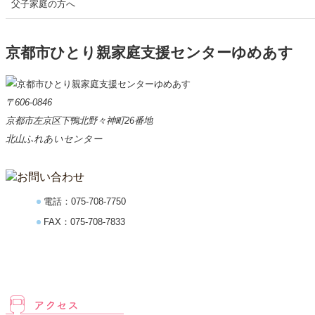
父子家庭の方へ
簿記入門講座
2023年
「在宅
2026年10月03日
パソコン講習会
【土曜開催】第2回ワード・エクセル初級講座（全7回）
京都市ひとり親家庭支援センターゆめあす
2023年
ゆめあ
2026年09月28日
無料法律相談
無料法律相談
2023年
〒606-0846
202
2026年09月27日
親と子の交流会
京都市左京区下鴨北野々神町26番地
七五三撮影会 2026
2023年
北山ふれあいセンター
ひとり
2026年09月26日
パソコン講習会
【土曜講座】第2回ワード・エクセル初級講座（全７回）
2023年
簿記入
2026年09月19日
パソコン講習会
電話：
075-708-7750
【土曜講座】第2回ワード・エクセル初級講座（全７回）
2023年
ゆめあ
FAX：075-708-7833
2026年09月18日
お知らせ
2023年
ゆめあす養育費セミナー（離婚前の方向け）
経営セ
2026年09月13日
お知らせ
2023年
ひとり親家庭のためのくらしとお金のセミナー
医療事
2026年09月12日
パソコン講習会
2023年