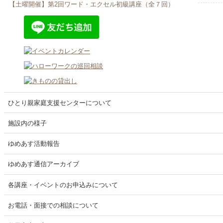
【土曜開催】第2回ワード・エクセル初級講座（全７回）
2024年
ゆめあ
2026年10月19日
無料法律相談
無料法律相談
2024年
ゆめあ
2026年10月18日
仕事に役立つセミナー
日商簿記3級体験講座
2024年
ゆめあ
2026年10月17日
パソコン講習会
【土曜開催】第2回ワード・エクセル初級講座（全７回）
2024年
202
ひとり親家庭支援センターについて
2026年10月11日
仕事に役立つセミナー
2024年
日商簿記3級体験講座
施設内の様子
202
告
2026年10月10日
パソコン講習会
ゆめあす活動報告
【土曜開催】第2回ワード・エクセル初級講座（全７回）
2023年
VOL45
2026年10月05日
無料法律相談
ゆめあす通信アーカイブ
無料法律相談
2023年
202
各講座・イベントのお申込みについて
2026年10月04日
仕事に役立つセミナー
告
簿記入門講座・日商簿記3級体験講座
お電話・面接での相談について
2023年
2026年10月04日
仕事に役立つセミナー
202