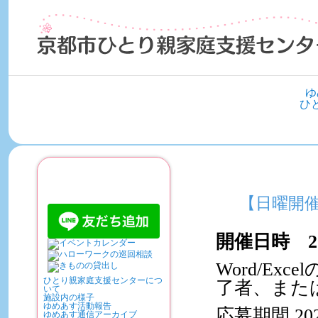
ゆ
ひ
ご利用について
【日曜開
開催日時 20
Word/E
ひとり親家庭支援センターにつ
了者、また
いて
施設内の様子
ゆめあす活動報告
応募期間 20
ゆめあす通信アーカイブ