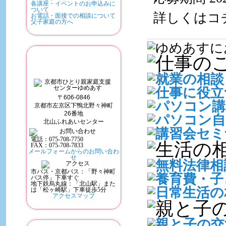
各講座・イベントのお申込みに
ついて
詳しくはコ
お電話・面接での相談について
父子家庭の方へ
京都市ひとり親家庭支援センターゆめ
〒606-0846
京都市左京区下鴨北野々神町
26番地
北山ふれあいセンター
電話：
075-708-7750
FAX：075-708-7833
メールフォームからのお問い合わ
せ
市バス・京都バス：「野々神町
バス停」下車すぐ
地下鉄烏丸線：「北山駅」また
は「松ヶ崎駅」下車徒歩5分
アクセスマップ
関連リンク