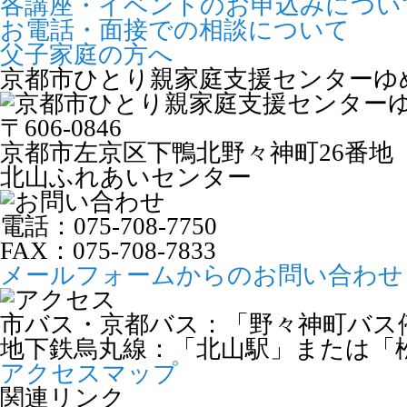
各講座・イベントのお申込みについ
202
う」
（全７回）
お電話・面接での相談について
事業報
父子家庭の方へ
2026年10月11日
2024年0
2026年04月24日
シンパパ同
仕事に役立つセミナー
京都市ひとり親家庭支援センターゆ
202
日商簿記3級体験講座
収支計
限定】
〒606-0846
2026年10月10日
パソコン講習会
2023年1
【土曜開催】第2回ワード・エクセル初級講座
京都市左京区下鴨北野々神町26番地
VOL4
（全７回）
北山ふれあいセンター
2026年04月08日
4月ママカフ
2023年1
2026年10月05日
無料法律相談
202
無料法律相談
電話：
075-708-7750
収支計
き」
FAX：075-708-7833
2026年10月04日
2023年1
メールフォームからのお問い合わせ
仕事に役立つセミナー
202
2026年03月29日
簿記入門講座・日商簿記3級体験講座
おうちで楽
事業報
市バス・京都バス：「野々神町バス
2026年10月04日
2023年0
仕事に役立つセミナー
地下鉄烏丸線：「北山駅」または「
2026年03月28日
仕事に役立つE
「在宅
簿記入門講座
アクセスマップ
した
関連リンク
2026年10月03日
パソコン講習会
2026年03月21日
2023年0