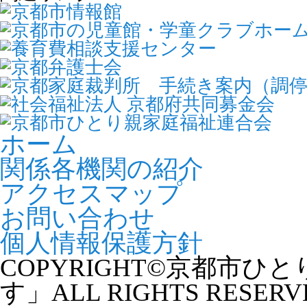
仕事に役立つE
【土曜開催】第2回ワード・エクセル初級講座
ゆめあ
（全7回）
②VLOOKUP
2023年0
2026年09月28日
無料法律相談
202
無料法律相談
した
2026年03月19日
セミナー &
2026年09月27日
親と子の交流会
2023年0
七五三撮影会 2026
ひとり
親権など）
た
2026年09月26日
パソコン講習会
ホーム
【土曜講座】第2回ワード・エクセル初級講座
2023年0
関係各機関の紹介
（全７回）
簿記入
2026年03月13日
夢を応援基
た
アクセスマップ
2026年09月19日
パソコン講習会
【土曜講座】第2回ワード・エクセル初級講座
2023年0
度」のお知ら
お問い合わせ
ゆめあ
（全７回）
個人情報保護方針
2023年0
2026年09月18日
お知らせ
2026年03月11日
3月ママカフ
経営セ
COPYRIGHT©京都市
ゆめあす養育費セミナー（離婚前の方向け）
す」ALL RIGHTS RESERV
2023年0
2026年09月13日
お知らせ
医療事
ひとり親家庭のためのくらしとお金のセミナー