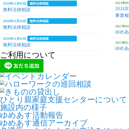
ぬり絵」～
2025年0
2026年12月05日
無料法律相談
202
無料法律相談
事業報
2026年06月26日
ゆめあす養
2026年11月16日
無料法律相談
2025年0
無料法律相談
ゆめあ
2026年11月02日
無料法律相談
2026年06月20日
①生成AIの
2025年0
無料法律相談
ゆめあ
ご利用について
解説講座
2026年10月24日
パソコン講習会
2025年0
【土曜開催】第2回ワード・エクセル初級講座
ゆめあ
（全７回）
2026年06月10日
6月ママカフ
2024年0
ゆめあ
2026年10月19日
無料法律相談
無料法律相談
2024年0
2026年05月30日
ゆめあす養
ゆめあ
ひとり親家庭支援センターについて
2026年10月18日
仕事に役立つセミナー
施設内の様子
日商簿記3級体験講座
2024年0
ゆめあす活動報告
ゆめあ
2026年05月20日
5月ママ・パ
ゆめあす通信アーカイブ
2026年10月17日
パソコン講習会
2024年0
【土曜開催】第2回ワード・エクセル初級講座