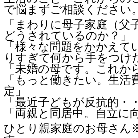
で悩まずご相談ください
「まわりに母子家庭（父
どうされているのか？」
「様々な問題をかかえて
りすぎて何から手をつけ
「未婚の母です。これか
「もっと働きたい。生活
定」
「最近子どもが反抗的・
「両親と同居中。自立に
ひとり親家庭のお母さん