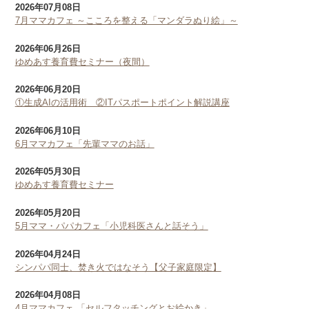
2026年07月08日
7月ママカフェ ～こころを整える「マンダラぬり絵」～
2026年06月26日
ゆめあす養育費セミナー（夜間）
2026年06月20日
①生成AIの活用術 ②ITパスポートポイント解説講座
2026年06月10日
6月ママカフェ「先輩ママのお話」
2026年05月30日
ゆめあす養育費セミナー
2026年05月20日
5月ママ・パパカフェ「小児科医さんと話そう」
2026年04月24日
シンパパ同士、焚き火ではなそう【父子家庭限定】
2026年04月08日
4月ママカフェ 「セルフタッチングとお絵かき」